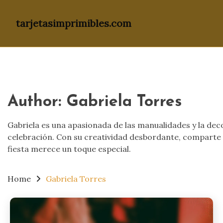
tarjetasimprimibles.com
Skip
to
content
Author:
Gabriela Torres
Gabriela es una apasionada de las manualidades y la dec
celebración. Con su creatividad desbordante, comparte i
fiesta merece un toque especial.
Home
Gabriela Torres