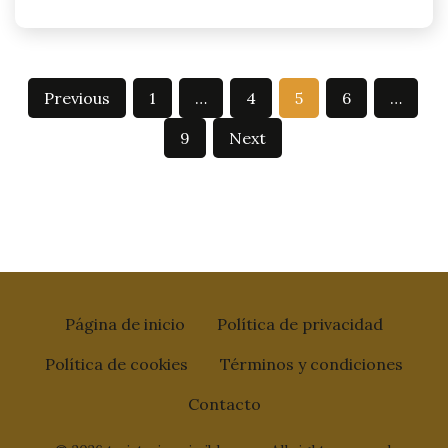
Posts
Previous
1
…
4
5
6
…
pagination
9
Next
Página de inicio
Política de privacidad
Política de cookies
Términos y condiciones
Contacto